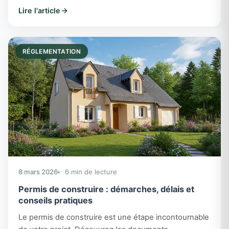
votre projet de construction de maison individuelle
Lire l'article
dans le Loir-et-Cher.
RÉGLEMENTATION
8 mars 2026
6 min de lecture
Permis de construire : démarches, délais et
conseils pratiques
Le permis de construire est une étape incontournable