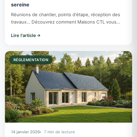
sereine
Réunions de chantier, points d'étape, réception des
travaux... Découvrez comment Maisons CTL vous
accompagne tout au long de la construction de votre
Lire l'article
maison.
RÉGLEMENTATION
14 janvier 2026
7 min de lecture