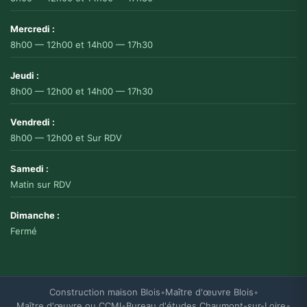
Mercredi :
8h00 — 12h00 et 14h00 — 17h30
🍪 Gestion des cookies
Jeudi :
8h00 — 12h00 et 14h00 — 17h30
🔒 Cookies essentiels
Vendredi :
8h00 — 12h00 et Sur RDV
Ces cookies sont nécessaires au fonctionneme
désactivés. Ils sont généralement utilisés po
Samedi :
région, etc.).
Matin sur RDV
Dimanche :
⚙️ Cookies de préférences
Fermé
Ces cookies permettent de mémoriser vos choi
réalisations, etc.) pour améliorer votre expéri
Construction maison Blois
•
Maître d'œuvre Blois
•
📊 Cookies analytiques
Maître d'œuvre ou CCMI
•
Bureau d'études Chaumont-sur-Loire
•