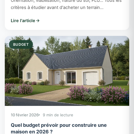
Orientation, viabilisation, nature du sol, PLU... Tous les
critères à étudier avant d'acheter un terrain
constructible dans le Loir-et-Cher pour bâtir la maison
Lire l'article
de vos rêves.
BUDGET
10 février 2026
9 min de lecture
Quel budget prévoir pour construire une
maison en 2026 ?