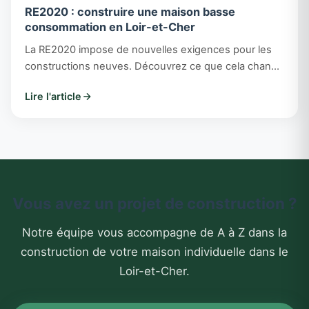
RE2020 : construire une maison basse
consommation en Loir-et-Cher
La RE2020 impose de nouvelles exigences pour les
constructions neuves. Découvrez ce que cela change
pour votre projet et comment Maisons CTL intègre
Lire l'article
ces normes au quotidien.
Vous avez un projet de construction ?
Notre équipe vous accompagne de A à Z dans la
construction de votre maison individuelle dans le
Loir-et-Cher.