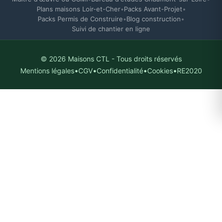
Ces cookies nous aident à comprendre comment
Plans maisons Loir-et-Cher
•
Packs Avant-Projet
•
Analytics). Ils nous permettent d'améliorer no
Packs Permis de Construire
•
Blog construction
•
visitées et le comportement des utilisateurs.
Suivi de chantier en ligne
© 2026 Maisons CTL - Tous droits réservés
🎯 Cookies publicitaires
•
•
•
•
Mentions légales
CGV
Confidentialité
Cookies
RE2020
Ces cookies sont utilisés pour mesurer l'effic
(Google Ads) et vous proposer des annonces pe
de vous ré-engager si vous avez visité notre s
💾 Enregistrer mes