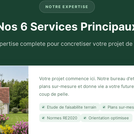
NOTRE EXPERTISE
Nos 6 Services Principau
pertise complete pour concretiser votre projet de
Votre projet commence ici. Notre bureau d'et
plans sur-mesure et donne vie a votre futu
coup de pelle.
Etude de faisabilite terrain
Plans sur-me
Normes RE2020
Orientation optimisee