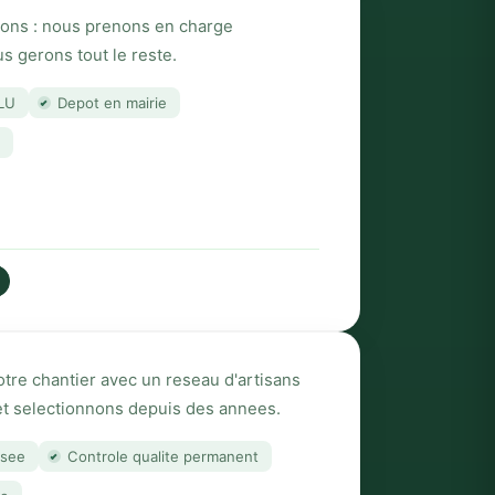
tions : nous prenons en charge
s gerons tout le reste.
LU
Depot en mairie
×
ue,
otre chantier avec un reseau d'artisans
et selectionnons depuis des annees.
des
isee
Controle qualite permanent