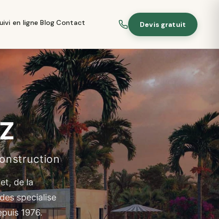
uivi en ligne
Blog
Contact
Devis gratuit
 Z
onstruction
t, de la
des specialise
epuis 1976.