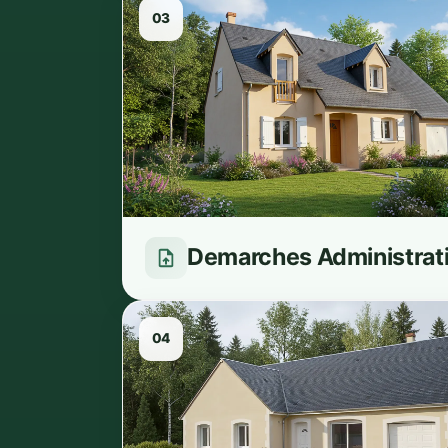
03
🍪
🔒 
Ces 
Demarches Administrat
désa
régi
04
⚙️ 
Ces 
réal