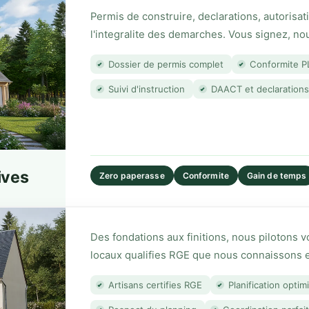
Permis de construire, declarations, autorisa
l'integralite des demarches. Vous signez, nou
Dossier de permis complet
Conformite P
Suivi d'instruction
DAACT et declarations
 Gestion des cookies
Cookies essentiels
cookies sont nécessaires au fonctionnement du site et ne peuvent pas être
ives
Zero paperasse
Conformite
Gain de temps
ctivés. Ils sont généralement utilisés pour mémoriser vos préférences (lang
on, etc.).
Des fondations aux finitions, nous pilotons v
Cookies de préférences
locaux qualifies RGE que nous connaissons 
cookies permettent de mémoriser vos choix (formulaires pré-remplis, carte 
isations, etc.) pour améliorer votre expérience de navigation.
Artisans certifies RGE
Planification optim