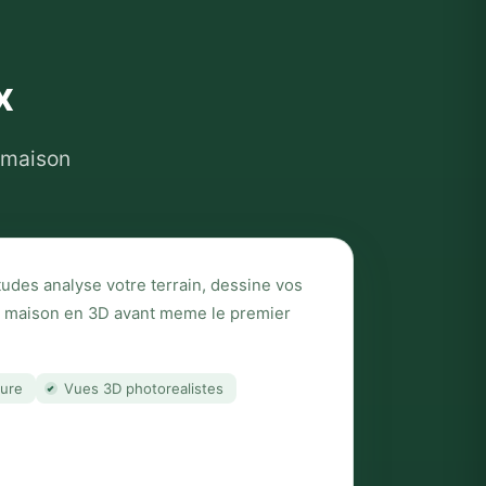
x
 maison
udes analyse votre terrain, dessine vos
re maison en 3D avant meme le premier
sure
Vues 3D photorealistes