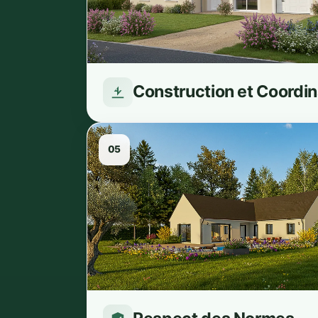
📊 
Ces
Anal
visi
Construction et Coordin
🎯 
Ces 
(Goo
05
de v