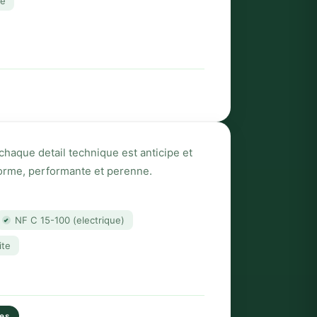
te
es
ssi
 chaque detail technique est anticipe et
forme, performante et perenne.
NF C 15-100 (electrique)
ite
les