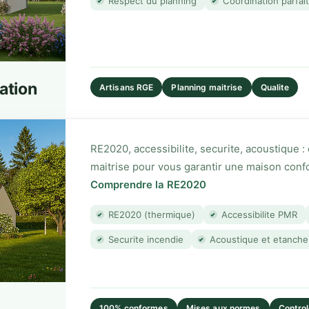
Respect du planning
Coordination parfai
Cookies analytiques
 cookies nous aident à comprendre comment vous utilisez notre site (Google
ytics). Ils nous permettent d'améliorer nos services en analysant les pages
tées et le comportement des utilisateurs.
ation
Artisans RGE
Planning maitrise
Qualite
Cookies publicitaires
cookies sont utilisés pour mesurer l'efficacité de nos campagnes publicitair
gle Ads) et vous proposer des annonces pertinentes. Ils nous permettent au
RE2020, accessibilite, securite, acoustique :
ous ré-engager si vous avez visité notre site.
maitrise pour vous garantir une maison con
Comprendre la RE2020
💾 Enregistrer mes préférences
RE2020 (thermique)
Accessibilite PMR
Securite incendie
Acoustique et etanche
100% conformes
Mises aux normes
Contro