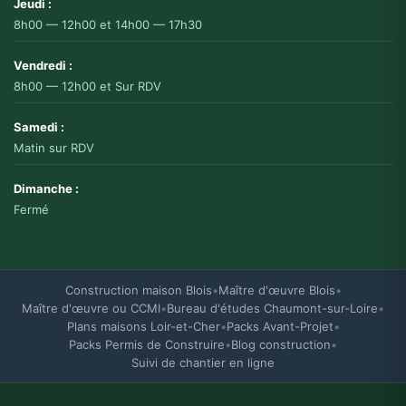
Jeudi :
8h00 — 12h00 et 14h00 — 17h30
🔒 Cookies essentiels
Vendredi :
Ces cookies sont nécessaires au fonctionneme
8h00 — 12h00 et Sur RDV
désactivés. Ils sont généralement utilisés po
région, etc.).
Samedi :
Matin sur RDV
⚙️ Cookies de préférences
Dimanche :
Ces cookies permettent de mémoriser vos choi
Fermé
réalisations, etc.) pour améliorer votre expéri
📊 Cookies analytiques
Construction maison Blois
•
Maître d'œuvre Blois
•
Maître d'œuvre ou CCMI
•
Bureau d'études Chaumont-sur-Loire
•
Ces cookies nous aident à comprendre comment
Plans maisons Loir-et-Cher
•
Packs Avant-Projet
•
Analytics). Ils nous permettent d'améliorer no
visitées et le comportement des utilisateurs.
Packs Permis de Construire
•
Blog construction
•
Suivi de chantier en ligne
🎯 Cookies publicitaires