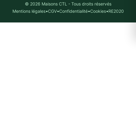
© 2026 Maisons CTL - Tous droits réservés
Ces cookies sont utilisés pour mesurer l'effic
•
•
•
•
Mentions légales
CGV
Confidentialité
Cookies
RE2020
(Google Ads) et vous proposer des annonces pe
de vous ré-engager si vous avez visité notre s
💾 Enregistrer mes