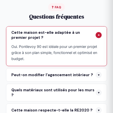
❓ FAQ
Questions fréquentes
Cette maison est-elle adaptée à un
▼
premier projet ?
Oui. Pontlevoy 90 est idéale pour un premier projet
grâce à son plan simple, fonctionnel et optimisé en
budget.
Peut-on modifier l’agencement intérieur ?
▼
Oui. Le plan est entièrement personnalisable :
Quels matériaux sont utilisés pour les murs
cloisonnement, surface du séjour, ajout d’un bureau ou
▼
?
modification des chambres.
Les murs sont réalisés en brique BGV Thermo 2 de 20 cm
Cette maison respecte-t-elle la RE2020 ?
offrant une résistance thermique R = 1,25 m².K/W.
▼